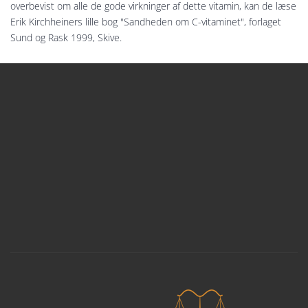
overbevist om alle de gode virkninger af dette vitamin, kan de læse
Erik Kirchheiners lille bog "Sandheden om C-vitaminet", forlaget
Sund og Rask 1999, Skive.