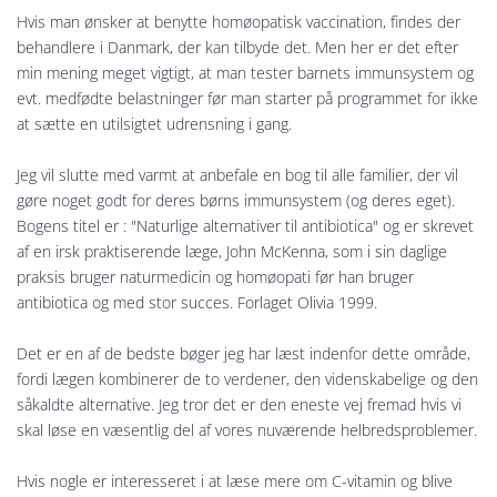
Hvis man ønsker at benytte homøopatisk vaccination, findes der
behandlere i Danmark, der kan tilbyde det. Men her er det efter
min mening meget vigtigt, at man tester barnets immunsystem og
evt. medfødte belastninger før man starter på programmet for ikke
at sætte en utilsigtet udrensning i gang.
Jeg vil slutte med varmt at anbefale en bog til alle familier, der vil
gøre noget godt for deres børns immunsystem (og deres eget).
Bogens titel er : "Naturlige alternativer til antibiotica" og er skrevet
af en irsk praktiserende læge, John McKenna, som i sin daglige
praksis bruger naturmedicin og homøopati før han bruger
antibiotica og med stor succes. Forlaget Olivia 1999.
Det er en af de bedste bøger jeg har læst indenfor dette område,
fordi lægen kombinerer de to verdener, den videnskabelige og den
såkaldte alternative. Jeg tror det er den eneste vej fremad hvis vi
skal løse en væsentlig del af vores nuværende helbredsproblemer.
Hvis nogle er interesseret i at læse mere om C-vitamin og blive