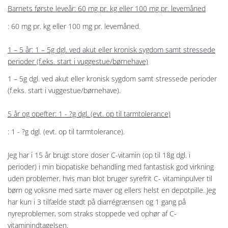
Barnets første leveår: 60 mg pr. kg eller 100 mg pr. levemåned
: 60 mg pr. kg eller 100 mg pr. levemåned.
1 – 5 år: 1 – 5g dgl. ved akut eller kronisk sygdom samt stressede
perioder (f.eks. start i vuggestue/børnehave)
1 – 5g dgl. ved akut eller kronisk sygdom samt stressede perioder
(f.eks. start i vuggestue/børnehave).
5 år og opefter: 1 - ?g dgl. (evt. op til tarmtolerance)
: 1 - ?g dgl. (evt. op til tarmtolerance).
Jeg har i 15 år brugt store doser C-vitamin (op til 18g dgl. i
perioder) i min biopatiske behandling med fantastisk god virkning
uden problemer, hvis man blot bruger syrefrit C- vitaminpulver til
børn og voksne med sarte maver og ellers helst en depotpille. Jeg
har kun i 3 tilfælde stødt på diarrégrænsen og 1 gang på
nyreproblemer, som straks stoppede ved ophør af C-
vitaminindtagelsen.