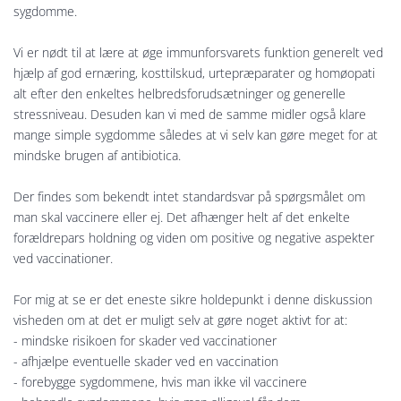
sygdomme.
Vi er nødt til at lære at øge immunforsvarets funktion generelt ved
hjælp af god ernæring, kosttilskud, urtepræparater og homøopati
alt efter den enkeltes helbredsforudsætninger og generelle
stressniveau. Desuden kan vi med de samme midler også klare
mange simple sygdomme således at vi selv kan gøre meget for at
mindske brugen af antibiotica.
Der findes som bekendt intet standardsvar på spørgsmålet om
man skal vaccinere eller ej. Det afhænger helt af det enkelte
forældrepars holdning og viden om positive og negative aspekter
ved vaccinationer.
For mig at se er det eneste sikre holdepunkt i denne diskussion
visheden om at det er muligt selv at gøre noget aktivt for at:
- mindske risikoen for skader ved vaccinationer
- afhjælpe eventuelle skader ved en vaccination
- forebygge sygdommene, hvis man ikke vil vaccinere