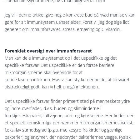
- behandle sygdommene, hvis man alligevel får dem
Jeg vil i denne artikel give nogle konkrete bud på hvad man selv kan
gøre for sit immunsystem uanset alder. Først vil jeg dog sige lidt
generelt om immunforsvaret, stress, ernæring og C-vitamin.
Forenklet oversigt over immunforsvaret
Man kan dele immunsystemet op i det uspecifikke og det
specifikke forsvar. Det uspecifikke er den første barriere
mikroorganismerne skal overvinde for at
kunne lave en infektion. Hvis vi kan styrke denne del af forsvaret
tilstrækkeligt godt, kan vi helt undgå infektionen.
Det uspecifikke forsvar finder primært sted på menneskets ydre
og indre overflader, d.v.s. huden og slimhinderne i
fordøjelseskanalen, luftvejene, urin- og kønsvejene. Her findes der
et specielt kemisk miljø, der hæmmer mikroorganismernes vækst,
f.eks. lav surhedsgrad (p.g.a. mælkesyre fra kirtler og gavnlige
bakterier) og enzymer, der nedbryder bakteriernes vægge. Fysisk