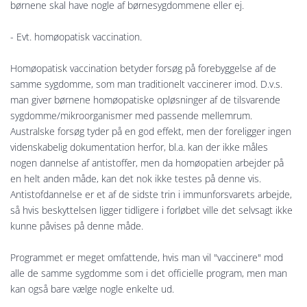
børnene skal have nogle af børnesygdommene eller ej.
- Evt. homøopatisk vaccination.
Homøopatisk vaccination betyder forsøg på forebyggelse af de
samme sygdomme, som man traditionelt vaccinerer imod. D.v.s.
man giver børnene homøopatiske opløsninger af de tilsvarende
sygdomme/mikroorganismer med passende mellemrum.
Australske forsøg tyder på en god effekt, men der foreligger ingen
videnskabelig dokumentation herfor, bl.a. kan der ikke måles
nogen dannelse af antistoffer, men da homøopatien arbejder på
en helt anden måde, kan det nok ikke testes på denne vis.
Antistofdannelse er et af de sidste trin i immunforsvarets arbejde,
så hvis beskyttelsen ligger tidligere i forløbet ville det selvsagt ikke
kunne påvises på denne måde.
Programmet er meget omfattende, hvis man vil "vaccinere" mod
alle de samme sygdomme som i det officielle program, men man
kan også bare vælge nogle enkelte ud.