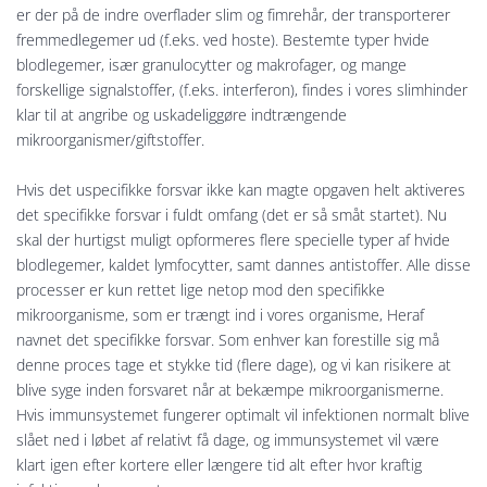
er der på de indre overflader slim og fimrehår, der transporterer
fremmedlegemer ud (f.eks. ved hoste). Bestemte typer hvide
blodlegemer, især granulocytter og makrofager, og mange
forskellige signalstoffer, (f.eks. interferon), findes i vores slimhinder
klar til at angribe og uskadeliggøre indtrængende
mikroorganismer/giftstoffer.
Hvis det uspecifikke forsvar ikke kan magte opgaven helt aktiveres
det specifikke forsvar i fuldt omfang (det er så småt startet). Nu
skal der hurtigst muligt opformeres flere specielle typer af hvide
blodlegemer, kaldet lymfocytter, samt dannes antistoffer. Alle disse
processer er kun rettet lige netop mod den specifikke
mikroorganisme, som er trængt ind i vores organisme, Heraf
navnet det specifikke forsvar. Som enhver kan forestille sig må
denne proces tage et stykke tid (flere dage), og vi kan risikere at
blive syge inden forsvaret når at bekæmpe mikroorganismerne.
Hvis immunsystemet fungerer optimalt vil infektionen normalt blive
slået ned i løbet af relativt få dage, og immunsystemet vil være
klart igen efter kortere eller længere tid alt efter hvor kraftig