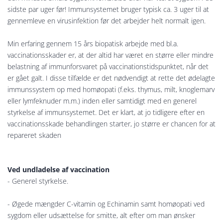
sidste par uger før! Immunsystemet bruger typisk ca. 3 uger til at
gennemleve en virusinfektion før det arbejder helt normalt igen.
Min erfaring gennem 15 års biopatisk arbejde med bl.a.
vaccinationsskader er, at der altid har været en større eller mindre
belastning af immunforsvaret på vaccinationstidspunktet, når det
er gået galt. I disse tilfælde er det nødvendigt at rette det ødelagte
immunssystem op med homøopati (f.eks. thymus, milt, knoglemarv
eller lymfeknuder m.m.) inden eller samtidigt med en generel
styrkelse af immunsystemet. Det er klart, at jo tidligere efter en
vaccinationsskade behandlingen starter, jo større er chancen for at
repareret skaden
Ved undladelse af vaccination
- Generel styrkelse.
- Øgede mængder C-vitamin og Echinamin samt homøopati ved
sygdom eller udsættelse for smitte, alt efter om man ønsker