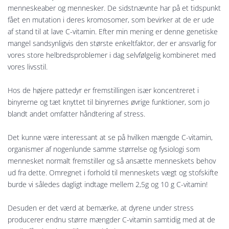
menneskeaber og mennesker. De sidstnævnte har på et tidspunkt
fået en mutation i deres kromosomer, som bevirker at de er ude
af stand til at lave C-vitamin. Efter min mening er denne genetiske
mangel sandsynligvis den største enkeltfaktor, der er ansvarlig for
vores store helbredsproblemer i dag selvfølgelig kombineret med
vores livsstil.
Hos de højere pattedyr er fremstillingen især koncentreret i
binyrerne og tæt knyttet til binyrernes øvrige funktioner, som jo
blandt andet omfatter håndtering af stress.
Det kunne være interessant at se på hvilken mængde C-vitamin,
organismer af nogenlunde samme størrelse og fysiologi som
mennesket normalt fremstiller og så ansætte menneskets behov
ud fra dette. Omregnet i forhold til menneskets vægt og stofskifte
burde vi således dagligt indtage mellem 2,5g og 10 g C-vitamin!
Desuden er det værd at bemærke, at dyrene under stress
producerer endnu større mængder C-vitamin samtidig med at de