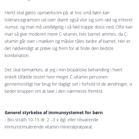
Hertil skal gøres opmærksom på, at hos små børn kan
tolerancegrænsen ud over diarré også vise sig som rød og irriteret
numse, og man må selvfølgelig i så fald trappe dosis ned. Ofte kan
man så give moderen mere C-vitamin, hvis barnet ammes, da C-
vitamin går over i mælken og måske tåles bedre af barnet. Her er
det nødvendigt at prøve sig frem for at finde den bedste
kombination.
Det skal bemærkes, at jeg i min biopatiske behandling i hvert
enkelt tilfælde tester hvor meget C-vitamin personen
gennemsnitligt har brug for dagligt set i forhold til de ændringer, vi
beder kroppen om at lave i den nærmeste fremtid.
Generel styrkelse af immunsystemet for børn
- Bio-strath 10-15 dr. 2 –3 x dgl. eller tilsvarende
immunstimulerende vitamin-mineralpræparat.