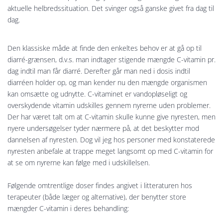
aktuelle helbredssituation. Det svinger også ganske givet fra dag til
dag.
Den klassiske måde at finde den enkeltes behov er at gå op til
diarré-grænsen, d.v.s. man indtager stigende mængde C-vitamin pr.
dag indtil man får diarré. Derefter går man ned i dosis indtil
diarréen holder op, og man kender nu den mængde organismen
kan omsætte og udnytte. C-vitaminet er vandopløseligt og
overskydende vitamin udskilles gennem nyrerne uden problemer.
Der har været talt om at C-vitamin skulle kunne give nyresten, men
nyere undersøgelser tyder nærmere på, at det beskytter mod
dannelsen af nyresten. Dog vil jeg hos personer med konstaterede
nyresten anbefale at trappe meget langsomt op med C-vitamin for
at se om nyrerne kan følge med i udskillelsen.
Følgende omtrentlige doser findes angivet i litteraturen hos
terapeuter (både læger og alternative), der benytter store
mængder C-vitamin i deres behandling: