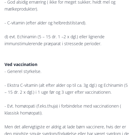
- God alsidig ernæring ( ikke for meget sukker, hvidt mel og
mælkeprodukter).
- C-vitamin (efter alder og helbredstilstand).
d) evt. Echinamin (5 – 15 dr. 1 –2 x dgl.) eller lignende
immunstimulerende præparat i stressede perioder.
Ved vaccination
- Generel styrkelse.
- Ekstra C-vitamin (alt efter alder op til ca. 3g dgl.) og Echinamin (5
– 15 dr. 2 x dgl.) i 1 uge før og 3 uger efter vaccinationen.
- Evt. homøopati (f.eks.thuja) i forbindelse med vaccinationen (
klassisk homøopati).
Men det allervigtigste er aldrig at lade børn vaccinere, hvis der er
den mindste smule sygdom/forkølelse eller har været sygdom i de