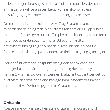
celler. Iltningen forårsages af de såkaldte frie radikaler, der dannes
af mange forskellige årsager, f.eks. rygning, alkohol, stress,
solstråling, giftige stoffer samt kroppens egne processer.
De mest kendte antioxidanter er A, C og E-vitamin samt
mineralerne selen og zink. Men interessen samler sig i øjeblikket
meget om forskellige plantestoffer, phytokemikalier, som man først
nu er ved at undersøge nærmere. Ud over en kraftig
antioxidantvirkning i sig selv har de tilsyneladende en positiv
forstærkende virkning på hinanden. De findes i frugt og grøntsager.
Der er på nuværende tidspunkt særlig een antioxidant, der
springer i øjnene når det drejer sig om at styrke immunsystemet,
nemlig C-vitamin. Ud over at være en kraftig antioxidant ser det ud
til at være det stof, der alene kan øge immunsytemets funktion
mest effektivt. Derfor vil jeg omtale C-vitamin nærmere.
C-vitamin
Næsten alle dyr kan selv fremstille C-vitamin i modsætning til