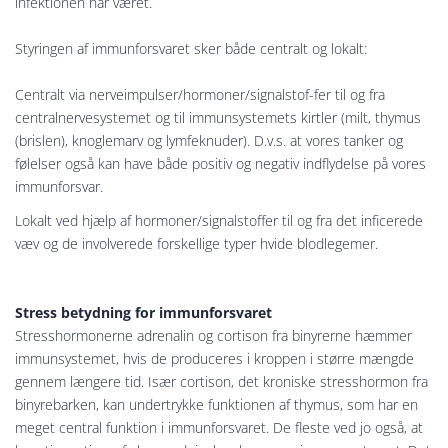
infektionen har været.
Styringen af immunforsvaret sker både centralt og lokalt:
Centralt via nerveimpulser/hormoner/signalstof-fer til og fra
centralnervesystemet og til immunsystemets kirtler (milt, thymus
(brislen), knoglemarv og lymfeknuder). D.v.s. at vores tanker og
følelser også kan have både positiv og negativ indflydelse på vores
immunforsvar.
Lokalt ved hjælp af hormoner/signalstoffer til og fra det inficerede
væv og de involverede forskellige typer hvide blodlegemer.
Stress betydning for immunforsvaret
Stresshormonerne adrenalin og cortison fra binyrerne hæmmer
immunsystemet, hvis de produceres i kroppen i større mængde
gennem længere tid. Især cortison, det kroniske stresshormon fra
binyrebarken, kan undertrykke funktionen af thymus, som har en
meget central funktion i immunforsvaret. De fleste ved jo også, at