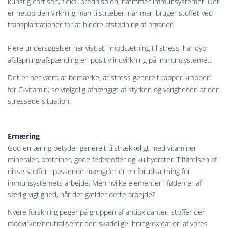
kunstig cortison, f.eks. prednisolon, hæmmer immunsystemet. Det
er netop den virkning man tilstræber, når man bruger stoffet ved
transplantationer for at hindre afstødning af organer.
Flere undersøgelser har vist at i modsætning til stress, har dyb
afslapning/afspænding en positiv indvirkning på immunsystemet.
Det er her værd at bemærke, at stress generelt tapper kroppen
for C-vitamin, selvfølgelig afhængigt af styrken og varigheden af den
stressede situation.
Ernæring
God ernæring betyder generelt tilstrækkeligt med vitaminer,
mineraler, proteiner, gode fedtstoffer og kulhydrater. Tilførelsen af
disse stoffer i passende mængder er en forudsætning for
immunsystemets arbejde. Men hvilke elementer i føden er af
særlig vigtighed, når det gælder dette arbejde?
Nyere forskning peger på gruppen af antioxidanter, stoffer der
modvirker/neutraliserer den skadelige iltning/oxidation af vores