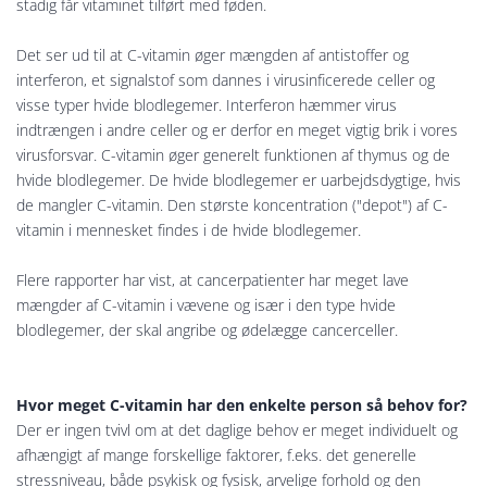
stadig får vitaminet tilført med føden.
Det ser ud til at C-vitamin øger mængden af antistoffer og
interferon, et signalstof som dannes i virusinficerede celler og
visse typer hvide blodlegemer. Interferon hæmmer virus
indtrængen i andre celler og er derfor en meget vigtig brik i vores
virusforsvar. C-vitamin øger generelt funktionen af thymus og de
hvide blodlegemer. De hvide blodlegemer er uarbejdsdygtige, hvis
de mangler C-vitamin. Den største koncentration ("depot") af C-
vitamin i mennesket findes i de hvide blodlegemer.
Flere rapporter har vist, at cancerpatienter har meget lave
mængder af C-vitamin i vævene og især i den type hvide
blodlegemer, der skal angribe og ødelægge cancerceller.
Hvor meget C-vitamin har den enkelte person så behov for?
Der er ingen tvivl om at det daglige behov er meget individuelt og
afhængigt af mange forskellige faktorer, f.eks. det generelle
stressniveau, både psykisk og fysisk, arvelige forhold og den