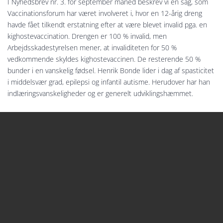
I Nyhedsbrev nr. 3. for september måned beskrev vi en sag, som
Vaccinationsforum har været involveret i, hvor en 12-årig dreng
havde fået tilkendt erstatning efter at være blevet invalid pga. en
kighostevaccination. Drengen er 100 % invalid, men
Arbejdsskadestyrelsen mener, at invaliditeten for 50 %
vedkommende skyldes kighostevaccinen. De resterende 50 %
bunder i en vanskelig fødsel. Henrik Bonde lider i dag af spasticitet
i middelsvær grad, epilepsi og infantil autisme. Herudover har han
indlæringsvanskeligheder og er generelt udviklingshæmmet.