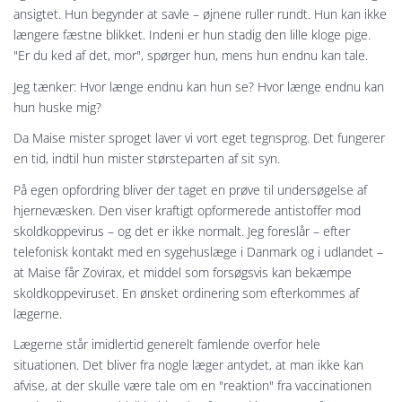
ansigtet. Hun begynder at savle – øjnene ruller rundt. Hun kan ikke
længere fæstne blikket. Indeni er hun stadig den lille kloge pige.
"Er du ked af det, mor", spørger hun, mens hun endnu kan tale.
Jeg tænker: Hvor længe endnu kan hun se? Hvor længe endnu kan
hun huske mig?
Da Maise mister sproget laver vi vort eget tegnsprog. Det fungerer
en tid, indtil hun mister størsteparten af sit syn.
På egen opfordring bliver der taget en prøve til undersøgelse af
hjernevæsken. Den viser kraftigt opformerede antistoffer mod
skoldkoppevirus – og det er ikke normalt. Jeg foreslår – efter
telefonisk kontakt med en sygehuslæge i Danmark og i udlandet –
at Maise får Zovirax, et middel som forsøgsvis kan bekæmpe
skoldkoppeviruset. En ønsket ordinering som efterkommes af
lægerne.
Lægerne står imidlertid generelt famlende overfor hele
situationen. Det bliver fra nogle læger antydet, at man ikke kan
afvise, at der skulle være tale om en "reaktion" fra vaccinationen