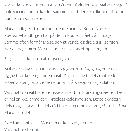
kortvarigt konsulterede ca. 2 måneder forinden – at Maise er syg af
poliovaccinationen, kædet sammen med den skoldkoppeinfektion,
hun fik om sommeren.
Maise indtager den ordinerede medicin fra Bente Norsker.
Zoviraxbehandlingen har på det tidspunkt stået på i 5 dage.
Samme aften formår Maise selv at vende og dreje sig i sengen.
Næste dag smiler Maise. Hun er selv kravlet op i sengen.
3 uger efter kan hun atter gå og tale!
Maise er i dag 9 år. Hun klarer sig godt rent fagligt og er specielt
dygtig til at læse og spille musik. Socialt – og til dels motorisk –
søger vi stadig at arbejde os ud af ½ års sygdom og isolation.
Vaccinationsreaktionen er ikke anmeldt til Bivirkningsnævnet. Den
er heller ikke anmeldt til Arbejdsskadestyrelsen. Dette skyldes til
dels magtesløshed – dels råd fra en læge om at bruge "krudtet" på
Maise i stedet.
Eventuel kontakt til Maises mor kan ske gennem
Vaccinationsforum.