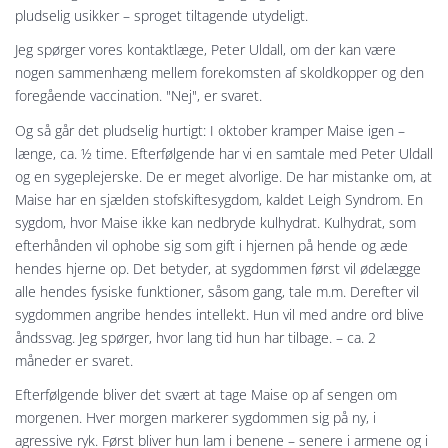
pludselig usikker – sproget tiltagende utydeligt.
Jeg spørger vores kontaktlæge, Peter Uldall, om der kan være
nogen sammenhæng mellem forekomsten af skoldkopper og den
foregående vaccination. "Nej", er svaret.
Og så går det pludselig hurtigt: I oktober kramper Maise igen –
længe, ca. ½ time. Efterfølgende har vi en samtale med Peter Uldall
og en sygeplejerske. De er meget alvorlige. De har mistanke om, at
Maise har en sjælden stofskiftesygdom, kaldet Leigh Syndrom. En
sygdom, hvor Maise ikke kan nedbryde kulhydrat. Kulhydrat, som
efterhånden vil ophobe sig som gift i hjernen på hende og æde
hendes hjerne op. Det betyder, at sygdommen først vil ødelægge
alle hendes fysiske funktioner, såsom gang, tale m.m. Derefter vil
sygdommen angribe hendes intellekt. Hun vil med andre ord blive
åndssvag. Jeg spørger, hvor lang tid hun har tilbage. – ca. 2
måneder er svaret.
Efterfølgende bliver det svært at tage Maise op af sengen om
morgenen. Hver morgen markerer sygdommen sig på ny, i
agressive ryk. Først bliver hun lam i benene – senere i armene og i