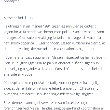
"Anonym"
Maise er født i 1989.
I slutningen af juli måned 1991 tager jeg min 2-årige datter til
lægen for at få hende vaccineret mod polio – Sabins vaccine, som
indtages på en sukkerknald. Jeg fortæller min læge, at Maise har
haft skoldkopper ca. 3 uger forinden. Lægen vurderer imidlertid, at
denne oplysning ikke bør udsætte vaccinationsprogrammet.
I ugerne efter vaccinationen er Maise småpjevset og har let feber.
Den 31. august ligger Maise på puslebordet. "Hånd", siger hun
pludselig og begynder at krampe. Først i hånden – siden i hele den
ene side af kroppen.
På hospitalet kramper Maise stadig. Vurderingen er fra lægelig
side, at der er tale om atypiske feberkramper. En CT-scanning
bliver dog ordineret. Den viser nogle mistænkelige skygger.
Efter denne scanning observerer vi som forældre nogle
forandringer ved Maise. Hendes gang og øje-hånd koordination er