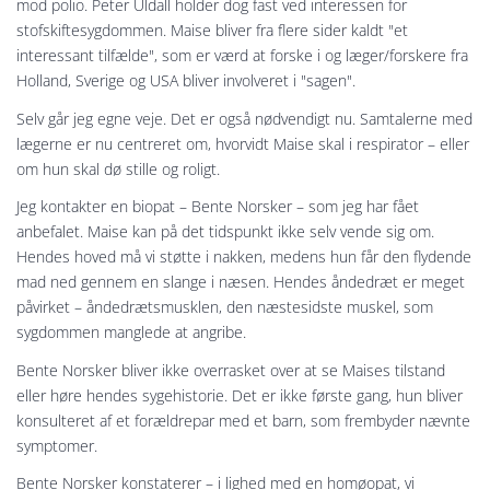
mod polio. Peter Uldall holder dog fast ved interessen for
stofskiftesygdommen. Maise bliver fra flere sider kaldt "et
interessant tilfælde", som er værd at forske i og læger/forskere fra
Holland, Sverige og USA bliver involveret i "sagen".
Selv går jeg egne veje. Det er også nødvendigt nu. Samtalerne med
lægerne er nu centreret om, hvorvidt Maise skal i respirator – eller
om hun skal dø stille og roligt.
Jeg kontakter en biopat – Bente Norsker – som jeg har fået
anbefalet. Maise kan på det tidspunkt ikke selv vende sig om.
Hendes hoved må vi støtte i nakken, medens hun får den flydende
mad ned gennem en slange i næsen. Hendes åndedræt er meget
påvirket – åndedrætsmusklen, den næstesidste muskel, som
sygdommen manglede at angribe.
Bente Norsker bliver ikke overrasket over at se Maises tilstand
eller høre hendes sygehistorie. Det er ikke første gang, hun bliver
konsulteret af et forældrepar med et barn, som frembyder nævnte
symptomer.
Bente Norsker konstaterer – i lighed med en homøopat, vi