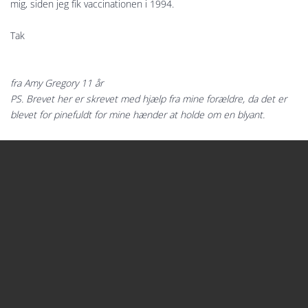
mig, siden jeg fik vaccinationen i 1994.
Tak
fra Amy Gregory 11 år
PS. Brevet her er skrevet med hjælp fra mine forældre, da det er
blevet for pinefuldt for mine hænder at holde om en blyant.