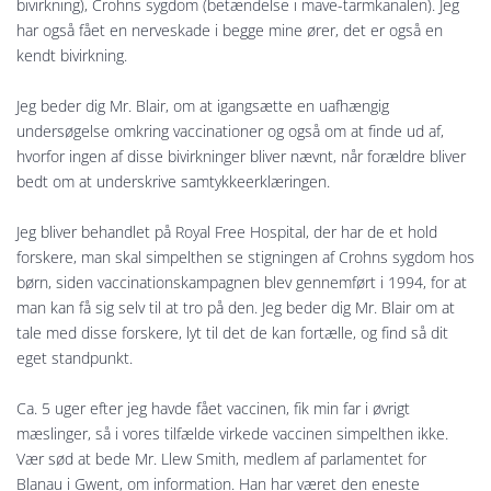
bivirkning), Crohns sygdom (betændelse i mave-tarmkanalen). Jeg
har også fået en nerveskade i begge mine ører, det er også en
kendt bivirkning.
Jeg beder dig Mr. Blair, om at igangsætte en uafhængig
undersøgelse omkring vaccinationer og også om at finde ud af,
hvorfor ingen af disse bivirkninger bliver nævnt, når forældre bliver
bedt om at underskrive samtykkeerklæringen.
Jeg bliver behandlet på Royal Free Hospital, der har de et hold
forskere, man skal simpelthen se stigningen af Crohns sygdom hos
børn, siden vaccinationskampagnen blev gennemført i 1994, for at
man kan få sig selv til at tro på den. Jeg beder dig Mr. Blair om at
tale med disse forskere, lyt til det de kan fortælle, og find så dit
eget standpunkt.
Ca. 5 uger efter jeg havde fået vaccinen, fik min far i øvrigt
mæslinger, så i vores tilfælde virkede vaccinen simpelt­hen ikke.
Vær sød at bede Mr. Llew Smith, medlem af parlamentet for
Blanau i Gwent, om information. Han har været den eneste