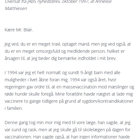
Oversat fra JABS nyhedsbrev, oktober 1997, af Annelise
Matthiesen
Kære Mr. Blair.
Jeg ved, du er en meget travl, optaget mand, men jeg ved også, at
du er en meget omsorgsfuld og med­lidende person, hvilket er
årsagen til, at jeg beder dig bemærke indholdet i mit brev.
I 1994 var jeg et helt normalt og sundt 9-årigt barn med alle
muligheder i livet åbne foran mig. 1994 var også året, hvor
regeringen gav ordre til, at en massevaccination mod mæslinger og
røde hunde skulle fore­gå. Mine forældre havde nægtet at lade mig
vaccinere to gange tidligere på grund af sygdom/kontraindika­tioner
i familien.
Denne gang tog min mor mig med til vore læge, han sagde, at jeg
var sund og rask, men at jeg skulle gå til skolelægen på dagen for
vaccinationen. Han sagde også, at han ingen informationer havde