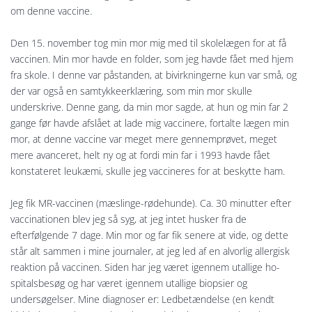
om denne vacci­ne.
Den 15. november tog min mor mig med til skolelægen for at få
vaccinen. Min mor havde en folder, som jeg havde fået med hjem
fra skole. I denne var påstanden, at bivirkningerne kun var små, og
der var også en samtykkeerklæring, som min mor skulle
underskrive. Denne gang, da min mor sagde, at hun og min far 2
gange før havde afslået at lade mig vaccinere, fortalte lægen min
mor, at denne vaccine var meget mere gennemprøvet, meget
mere avanceret, helt ny og at fordi min far i 1993 havde fået
konstateret leukæmi, skulle jeg vaccineres for at beskytte ham.
Jeg fik MR-vaccinen (mæslinge-rødehunde). Ca. 30 minutter efter
vaccinationen blev jeg så syg, at jeg intet husker fra de
efterfølgende 7 dage. Min mor og far fik senere at vide, og dette
står alt sammen i mine journaler, at jeg led af en alvorlig allergisk
reaktion på vaccinen. Siden har jeg været igennem utallige ho­
spitalsbesøg og har været igennem utallige biopsier og
undersøgelser. Mine diagnoser er: Ledbetændelse (en kendt