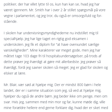
politiker, der har villet lytte til os, kun han kan se, hvad jeg har
været igennem. Mr. Smith har i over 2 år stillet spørgsmål på vore
vegne i parlamentet, og jeg tror, du også er omsorgsfuld og for­
stående.
I skolen har undervisningsmyndighederne nu indstillet mig til
specialhjælp. Jeg har lige taget en rigtig god eksamen i
underskolen. Jeg fik et diplom for "at have overvundet særlige
vanskeligheder". Mine karakterer var meget gode, men jeg har
måttet tage 103 dage fri til hospitalsundersøgelser, på trods af
dette prøver jeg ihærdigt at gøre mit allerbedste. Jeg prøver så
ihærdigt, fordi jeg savner skolen så meget. Jeg er glad for skolen og
elsker at lære.
Mr. Blair, vær sød at hjælpe mig. Der er mindst 800 børn i hele
landet, der er i samme situation som jeg, så ved at hjælpe mig,
hjælper du også de andre børn. Jeg beder ikke om penge, men om
svar. Hvis jeg, sammen med min mor og far, kunne møde dig, ville
mine forældre hellere end gerne forklare dig, hvad der er sket med